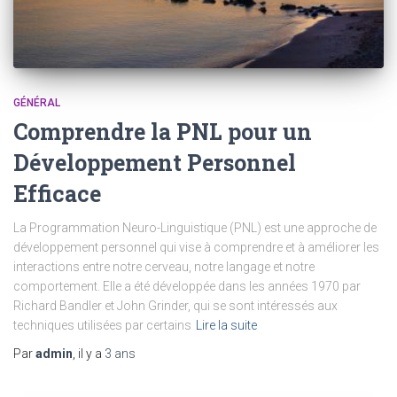
GÉNÉRAL
Comprendre la PNL pour un
Développement Personnel
Efficace
La Programmation Neuro-Linguistique (PNL) est une approche de
développement personnel qui vise à comprendre et à améliorer les
interactions entre notre cerveau, notre langage et notre
comportement. Elle a été développée dans les années 1970 par
Richard Bandler et John Grinder, qui se sont intéressés aux
techniques utilisées par certains
Lire la suite
Par
admin
, il y a
3 ans