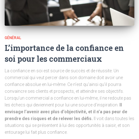
GÉNÉRAL
L’importance de la confiance en
soi pour les commerciaux
La confiance en soi est source de succès et de réussite. Un
commercial qui veut percer dans son domaine doit avoir une
confiance absolue en lui-même. Ce n’est qu’ainsi qu’il pourra
convaincre ses clients et prospects, et atteindre ses objectifs.
Lorsqu’un commercial a confiance en lui-même, il ne redoute pas
les échecs qui deviennent pour lui une source d’inspiration.
Il
envisage l’avenir avec plus d’objectivité, et il n’a pas peur de
prendre des risques et de relever les défis.
Il voit dans toutes les
situations qui se présentent à lui des opportunités à saisir, et son
entourage lui fait plus confiance.