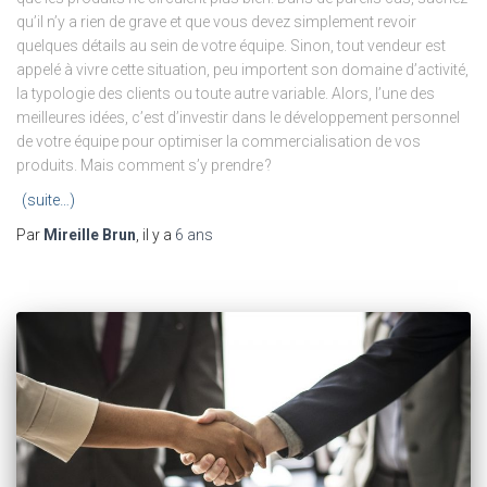
qu’il n’y a rien de grave et que vous devez simplement revoir
quelques détails au sein de votre équipe. Sinon, tout vendeur est
appelé à vivre cette situation, peu importent son domaine d’activité,
la typologie des clients ou toute autre variable. Alors, l’une des
meilleures idées, c’est d’investir dans le développement personnel
de votre équipe pour optimiser la commercialisation de vos
produits. Mais comment s’y prendre ?
(suite…)
Par
Mireille Brun
, il y a
6 ans